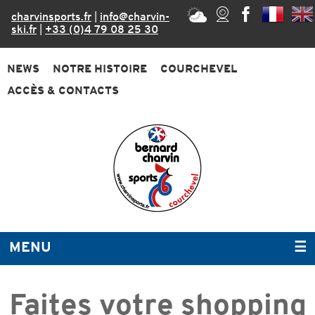
charvinsports.fr
|
info@charvin-
ski.fr
|
+33 (0)4 79 08 25 30
NEWS
NOTRE HISTOIRE
COURCHEVEL
ACCÈS & CONTACTS
MENU
☰
Faites votre shopping