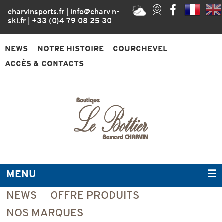
charvinsports.fr
|
info@charvin-
ski.fr
|
+33 (0)4 79 08 25 30
NEWS
NOTRE HISTOIRE
COURCHEVEL
ACCÈS & CONTACTS
MENU
☰
NEWS
OFFRE PRODUITS
NOS MARQUES