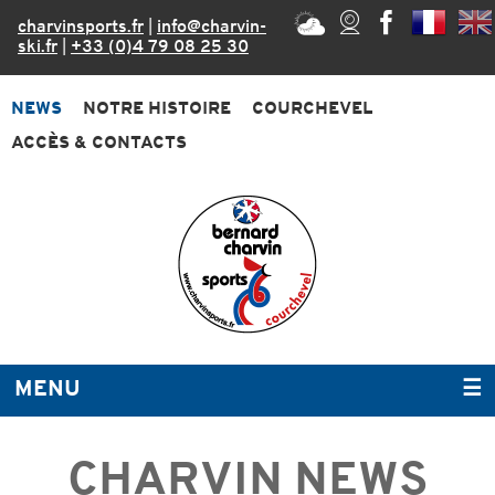
charvinsports.fr
|
info@charvin-
ski.fr
|
+33 (0)4 79 08 25 30
NEWS
NOTRE HISTOIRE
COURCHEVEL
ACCÈS & CONTACTS
MENU
☰
CHARVIN NEWS