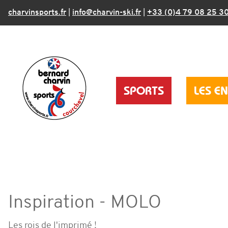
charvinsports.fr
|
info@charvin-ski.fr
|
+33 (0)4 79 08 25 3
SPORTS
LES E
Inspiration - MOLO
Les rois de l'imprimé !